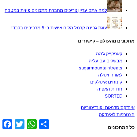
למה אתם עדיין צריכים מחברת מתכונים פיזית במטבח
עוגת גבינה קרמל מלוח אישית ב-5 מרכיבים בלבד!
מתכונים מהעולם – קישורים
קאפקייק ג'מה
מבשלים עם עליה
sugarmountaintreats
לאורה ויטלה
קינוחים איטלקים
חדוות האפיה
SORTED
אינדקס סדנאות וקונדיטוריות
הצטרפות לאינדקס
ebook
Twitter
WhatsApp
Share
כל המתכונים