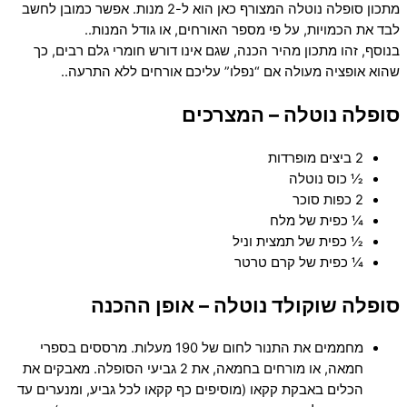
מתכון סופלה נוטלה המצורף כאן הוא ל-2 מנות. אפשר כמובן לחשב
לבד את הכמויות, על פי מספר האורחים, או גודל המנות..
בנוסף, זהו מתכון מהיר הכנה, שגם אינו דורש חומרי גלם רבים, כך
שהוא אופציה מעולה אם “נפלו” עליכם אורחים ללא התרעה..
סופלה נוטלה – המצרכים
2 ביצים מופרדות
½ כוס נוטלה
2 כפות סוכר
¼ כפית של מלח
½ כפית של תמצית וניל
¼ כפית של קרם טרטר
סופלה שוקולד נוטלה – אופן ההכנה
מחממים את התנור לחום של 190 מעלות. מרססים בספרי
חמאה, או מורחים בחמאה, את 2 גביעי הסופלה. מאבקים את
הכלים באבקת קקאו (מוסיפים כף קקאו לכל גביע, ומנערים עד