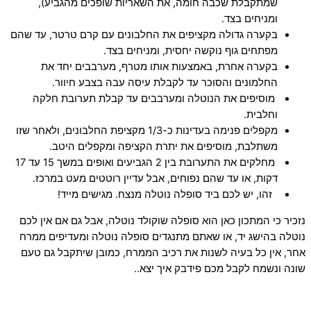
שמתקבלת שכבה חומה, את השאריות שופכים מהגביע),
ומניחים בצד.
בקערה גדולה מקציפים את החלבונים עם קרם טרטר, עד שהם
מפתחים גוף נוקשה יחסית, ומניחים בצד.
בקערה אחרת, באמצעות אותו מטרף, מערבבים יחד את
החלמונים והסוכר עד לקבלת עיסה עבה בצבע חיוור.
מוסיפים את הנוטלה ומערבבים עד קבלת תערובת חלקה
וחלבית.
מקפלים פנימה בעדינות כ-1/3 מקציפת החלבונים, ולאחר שזו
משתלבת, מוסיפים את יתרת הקציפה ומקפלים היטב.
מחלקים את התערובת בין 2 הגביעים ואופים במשך 15 עד 17
דקות, או עד שהם נפוחים, אבל עדיין רוטטים מעט במרכז.
זהו, יש לכם ביד סופלה נוטלה מנצח. מגישים מייד!
נזכיר כי המתכון כאן הוא סופלה שוקולד נוטלה, אבל גם אם אין לכם
נוטלה בהישג יד, או שאתם מתנגדים סופלה נוטלה ומעדיפים ממרח
אחר, אין כל בעיה לשנות את רכיב הממרח, כמובן שיתקבל גם טעם
שונה ונשמח לקבל מכם פידבק איך יצא..