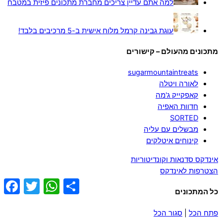
למה אתם עדיין צריכים מחברת מתכונים פיזית במטבח
עוגת גבינה קרמל מלוח אישית ב-5 מרכיבים בלבד!
מתכונים מהעולם – קישורים
sugarmountaintreats
לאורה ויטלה
קאפקייק ג'מה
חדוות האפיה
SORTED
מבשלים עם עליה
קינוחים איטלקים
אינדקס סדנאות וקונדיטוריות
הצטרפות לאינדקס
ebook
Twitter
WhatsApp
Share
כל המתכונים
פתח הכל
|
סגור הכל