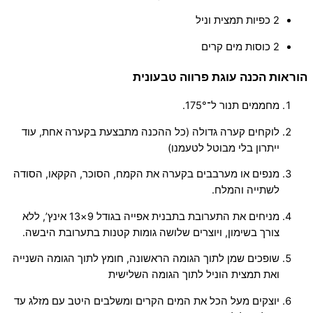
2 כפיות תמצית וניל
2 כוסות מים קרים
הוראות הכנה עוגת פרווה טבעונית
מחממים תנור ל־175°.
לוקחים קערה גדולה (כל ההכנה מתבצעת בקערה אחת, עוד
ייתרון בלי מבוטל לטעמנו)
מנפים או מערבבים בקערה את הקמח, הסוכר, הקקאו, הסודה
לשתייה והמלח.
מניחים את התערובת בתבנית אפייה בגודל 9×13 אינץ’, ללא
צורך בשימון, ויוצרים שלושה גומות קטנות בתערובת היבשה.
שופכים שמן לתוך הגומה הראשונה,
חומץ לתוך הגומה השנייה
ואת תמצית ה
וניל לתוך הגומה השלישית
יוצק
ים מעל הכל את המים הקרים ומשלבים היטב עם מזלג עד