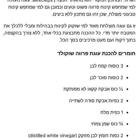
הגדול. המתכון המקורי הוא מהאתר המצויין allrecieps. עוגה מעולה
למי שמחפש קינוח פרווה פשוט וטעים וכמובן גם למי שמחפש קינוח
טבעוני מוצלח, שכן זהו גם מתכון ללא ביצים.
זו גם עוגה מוצלחת מאוד למי שזקוק לקינוח בבהילות ומבלי ללכלך את
המטבח יותר מדי. כל ההכנה מתבצעת בכלי אחד, ללא צורך בהקצפה,
בתוך דקות ועם מעט מרכיבים בסך הכל.
חומרים להכנת עוגת פרווה שוקולד
3 כוסות קמח לבן
2 כוסות סוכר לבן
½ כוס אבקת קקאו לא ממותקת
2 כפיות אבקת סודה לשתייה
1 כפית מלח
¾ כוס שמן צמחי
2 כפות חומץ לבן מזוקק (distilled white vinegar)