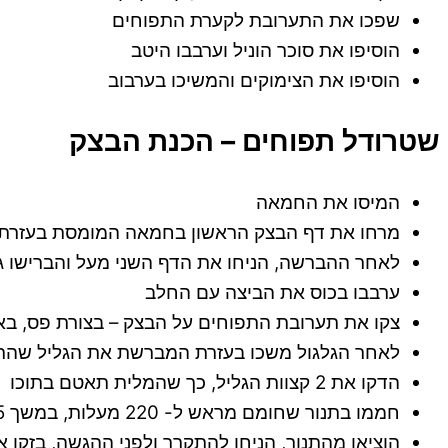
שפכו את התערובת לקערת התפוחים
הוסיפו את סוכר הוניל וערבבו היטב
הוסיפו את הצימוקים והמשיכו בערבוב
שטרודל תפוחים – הכנת הבצק
המיסו את החמאה
מרחו את דף הבצק הראשון בחמאה המומסת בעזרת
לאחר ההברשה, הניחו את הדף השני מעל והברישו גם
ערבבו בכוס את הביצה עם החלב
צקו את תערובת התפוחים על הבצק – בצורת פס, בא
לאחר הגלגול משכו בעזרת המברשת את הגליל שהת
הדקו את 2 קצוות הגליל, כך שהמלית תאטם בתוכו
חממו בתנור שחומם מראש ל- 220 מעלות, במשך 25 דקות
הוציאו מהתנור, הניחו להתקרר ולפני ההגשה, בזקו 