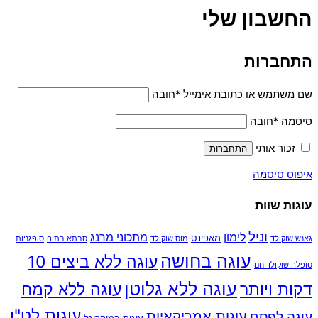
החשבון שלי
התחברות
שם משתמש או כתובת אימייל
*
חובה
סיסמה
*
חובה
זכור אותי
התחברות
איפוס סיסמה
עוגות שוות
וניל
לימון
מתכוני מרנג
מאפינס
גאנש שוקולד
מוס שוקולד
סבתא בתיה
סופגניות
עוגה בחושה
עוגה ללא ביצים 10
סופלה שוקולד חם
עוגה ללא גלוטן
דקות ויותר
עוגה ללא קמח
עוגות לט"ו
עוגות אמריקאיות
עוגה לפסח