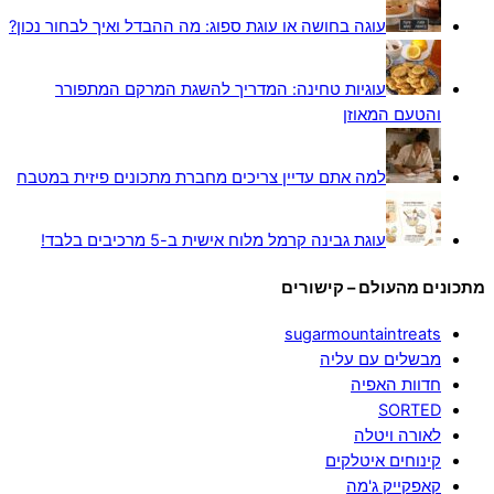
עוגה בחושה או עוגת ספוג: מה ההבדל ואיך לבחור נכון?
עוגיות טחינה: המדריך להשגת המרקם המתפורר
והטעם המאוזן
למה אתם עדיין צריכים מחברת מתכונים פיזית במטבח
עוגת גבינה קרמל מלוח אישית ב-5 מרכיבים בלבד!
מתכונים מהעולם – קישורים
sugarmountaintreats
מבשלים עם עליה
חדוות האפיה
SORTED
לאורה ויטלה
קינוחים איטלקים
קאפקייק ג'מה