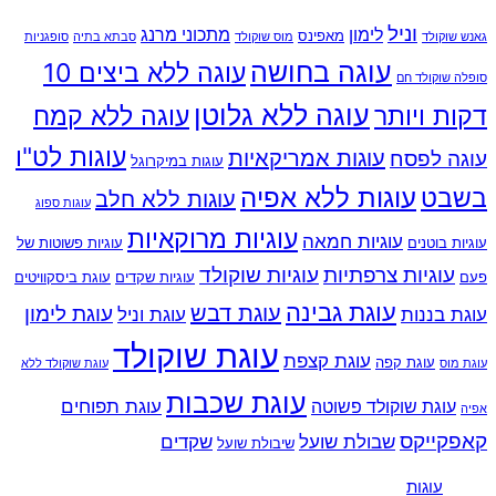
וניל
לימון
מתכוני מרנג
מאפינס
גאנש שוקולד
מוס שוקולד
סבתא בתיה
סופגניות
עוגה בחושה
עוגה ללא ביצים 10
סופלה שוקולד חם
עוגה ללא גלוטן
דקות ויותר
עוגה ללא קמח
עוגות לט"ו
עוגות אמריקאיות
עוגה לפסח
עוגות במיקרוגל
עוגות ללא אפיה
בשבט
עוגות ללא חלב
עוגות ספוג
עוגיות מרוקאיות
עוגיות חמאה
עוגיות בוטנים
עוגיות פשוטות של
עוגיות צרפתיות
עוגיות שוקולד
פעם
עוגיות שקדים
עוגת ביסקוויטים
עוגת גבינה
עוגת דבש
עוגת לימון
עוגת בננות
עוגת וניל
עוגת שוקולד
עוגת קצפת
עוגת קפה
עוגת מוס
עוגת שוקולד ללא
עוגת שכבות
עוגת תפוחים
עוגת שוקולד פשוטה
אפיה
קאפקייקס
שבולת שועל
שקדים
שיבולת שועל
‏עוגות‏