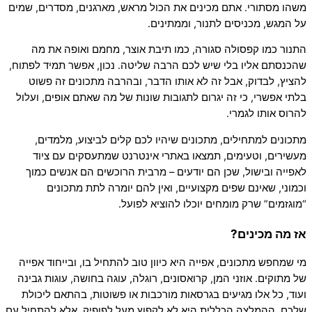
משהו מסתורי. אתם מכינים את הכול מראש, מארגנים, מסדרים, שמים
על המגש, מכניסים לתנור, וממתינים.
התנור כמו קפסולה סגורה, כמו תיבת אוצר, מחמם ואופה את מה
שהכנסתם אליו בלי שיש לכם הרבה שליטה. נכון, אפשר תמיד לפתוח,
להציץ, לבדוק, אבל זה לא אותו הדבר, ובהרבה מתכונים זה פשוט
בלתי אפשרי, כי זה יגרום לתגובות שונות של מה שאתם אופים, ועלול
להרוס אותו לגמרי.
מתכונים למתחילים, מתכונים שיהיו לכם קלים לביצוע, מלמדים,
מעשירים, וטעימים, תמצאו באתרי אינטרנט שמתעסקים עם ציוד
לאפייה ובישול, שכן הם יודעים – מרבית הרוכשים הם אנשים כמוך
וכמוני, שאינם שפים מקצועיים, ואין להם יומרה לתת מתכונים
“מוגזמים” שרק מומחים יוכלו להוציא לפועל.
אז מה מכינים?
מי שמחפש מתכונים, אפייה היא כיוון טוב להתחיל בו, ובייחוד אפייה
של מתוקים. אוזני המן, קרואסונים, רוגלה, עוגה בחושה, עוגות גבינה
ועוד, כל אלו מגיעים בגרסאות מורכבות או פשוטות, בהתאם ליכולת
שלכם. ההמלצה הכללית היא לא לקפוץ מעל לפופיק, אלא להתחיל עם