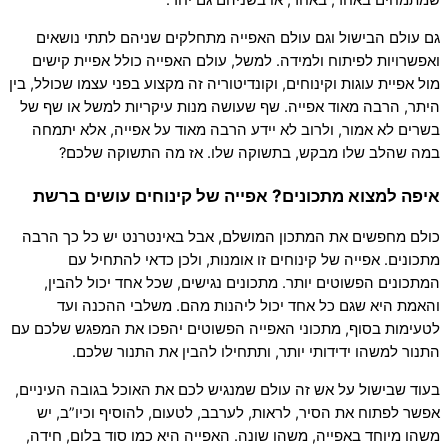
שמתמחים באחד, באחר, או בשניהם גם יחד.
גם עולם הבישול וגם עולם האפייה מתחלקים שניהם לתתי נושאים
ואפשרויות לפיתוח ולמידה. למשל, עולם האפייה כולל אפיית קישים
מול אפיית עוגות וקינוחים, וקונדיטוריה זה מקצוע בפני עצמו שכולל, בין
היתר, הרבה מאוד אפייה. שף שעושה מנות עיקריות למשל או שף של
בשרים לא אמור, ולרוב לא יידע הרבה מאוד על אפייה, אלא יתמחה
במה שהלב שלו מבקש, בתשוקה שלו. אז מה התשוקה שלכם?
איפה למצוא מתכונים? אפייה של קינוחים עושים ברשת
כולם מחפשים את המתכון המושלם, אבל באינטרנט יש כל כך הרבה
מתכונים. אפייה של קינוחים זו אומנות, ולכן כדאי להתחיל עם
המתכונים הפשוטים יותר. מתכונים נגישים, שכל אחד יכול להבין,
והאמת היא שגם כל אחד יכול ליהנות מהם. משלבי ההכנה ועד
לטעימות בסוף, מתכוני האפייה הפשוטים יהפכו את המפגש שלכם עם
התנור למשהו ידידותי יותר, ותתחילו להבין את התנור שלכם.
בעוד שבישול על אש זה עולם שמנגיש לכם את האוכל בגובה העיניים,
אפשר לפתוח את הסיר, לראות, לערבב, לטעום, להוסיף וכיו”ב, יש
משהו מיוחד באפייה, משהו שונה. האפייה היא כמו סוד בלום, חידה,