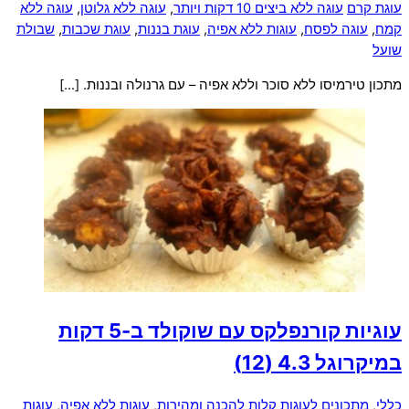
עוגת קרם
עוגה ללא ביצים 10 דקות ויותר
,
עוגה ללא גלוטן
,
עוגה ללא
קמח
,
עוגה לפסח
,
עוגות ללא אפיה
,
עוגת בננות
,
עוגת שכבות
,
שבולת
שועל
מתכון טירמיסו ללא סוכר וללא אפיה – עם גרנולה ובננות. […]
עוגיות קורנפלקס עם שוקולד ב-5 דקות
במיקרוגל
4.3 (12)
כללי
,
מתכונים לעוגות קלות להכנה ומהירות
,
עוגות ללא אפיה
,
עוגות