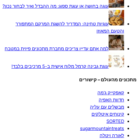
עוגה בחושה או עוגת ספוג: מה ההבדל ואיך לבחור נכון?
עוגיות טחינה: המדריך להשגת המרקם המתפורר
והטעם המאוזן
למה אתם עדיין צריכים מחברת מתכונים פיזית במטבח
עוגת גבינה קרמל מלוח אישית ב-5 מרכיבים בלבד!
מתכונים מהעולם – קישורים
קאפקייק ג'מה
חדוות האפיה
מבשלים עם עליה
קינוחים איטלקים
SORTED
sugarmountaintreats
לאורה ויטלה