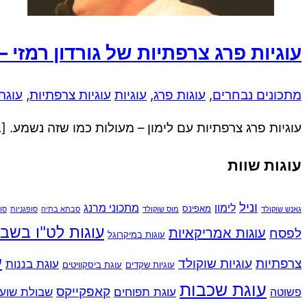
עוגיות פרג צרפתיות של גורדון רמזי –
מתכונים נבחרים
,
עוגות פרג
,
עוגיות
עוגיות צרפתיות
,
עוגת
עוגיות פרג צרפתיות עם לימון – מעולות כמו שזה נשמע. [
עוגות שוות
וניל
לימון
מתכוני מרנג
מאפינס
גאנש שוקולד
מוס שוקולד
סבתא בתיה
סופגניות
סו
עוגות לט"ו בשב
עוגות אמריקאיות
לפסח
עוגות במיקרוגל
ע
צרפתיות
עוגיות שוקולד
עוגת בננות
עוגיות שקדים
עוגת ביסקוויטים
עוגת שכבות
קאפקייקס
עוגת תפוחים
שבולת שוע
פשוטה