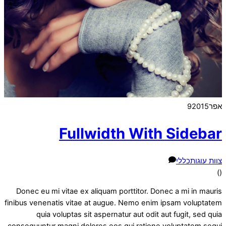
אפר
2015
9
Fullwidth With Sidebar
צוות עוגות
כללי
)
(
Donec eu mi vitae ex aliquam porttitor. Donec a mi in mauris
finibus venenatis vitae at augue. Nemo enim ipsam voluptatem
quia voluptas sit aspernatur aut odit aut fugit, sed quia