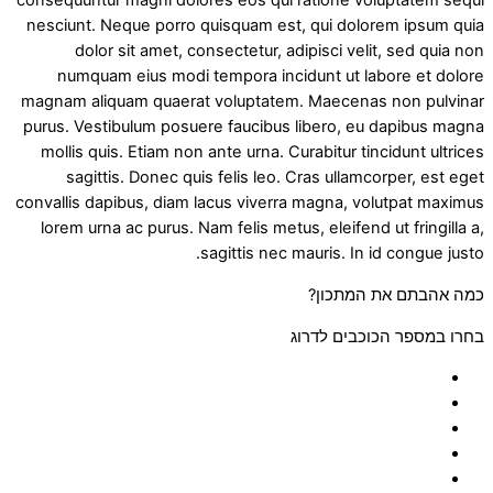
consequuntur magni dolores eos qui ratione voluptatem sequi
nesciunt. Neque porro quisquam est, qui dolorem ipsum quia
dolor sit amet, consectetur, adipisci velit, sed quia non
numquam eius modi tempora incidunt ut labore et dolore
magnam aliquam quaerat voluptatem. Maecenas non pulvinar
purus. Vestibulum posuere faucibus libero, eu dapibus magna
mollis quis. Etiam non ante urna. Curabitur tincidunt ultrices
sagittis. Donec quis felis leo. Cras ullamcorper, est eget
convallis dapibus, diam lacus viverra magna, volutpat maximus
lorem urna ac purus. Nam felis metus, eleifend ut fringilla a,
sagittis nec mauris. In id congue justo.
כמה אהבתם את המתכון?
בחרו במספר הכוכבים לדרוג