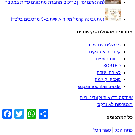
למה אתם עדיין צריכים מחברת מתכונים פיזית במטבח
עוגת גבינה קרמל מלוח אישית ב-5 מרכיבים בלבד!
מתכונים מהעולם – קישורים
מבשלים עם עליה
קינוחים איטלקים
חדוות האפיה
SORTED
לאורה ויטלה
קאפקייק ג'מה
sugarmountaintreats
אינדקס סדנאות וקונדיטוריות
הצטרפות לאינדקס
ebook
Twitter
WhatsApp
Share
כל המתכונים
פתח הכל
|
סגור הכל