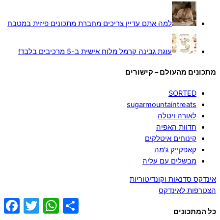
למה אתם עדיין צריכים מחברת מתכונים פיזית במטבח
עוגת גבינה קרמל מלוח אישית ב-5 מרכיבים בלבד!
מתכונים מהעולם – קישורים
SORTED
sugarmountaintreats
לאורה ויטלה
חדוות האפיה
קינוחים איטלקים
קאפקייק ג'מה
מבשלים עם עליה
אינדקס סדנאות וקונדיטוריות
הצטרפות לאינדקס
ebook
Twitter
WhatsApp
Share
כל המתכונים