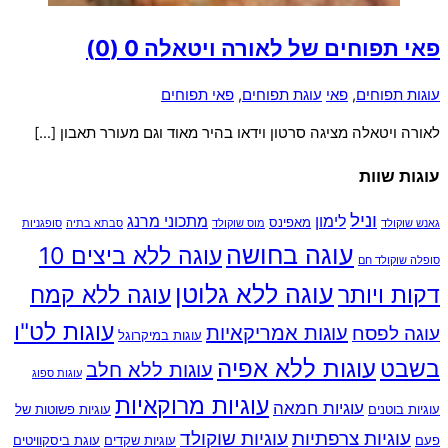
פאי תפוחים של לאורה ויטאלה
0 (0)
עוגות תפוחים
,
פאי
עוגת תפוחים
,
פאי תפוחים
לאורה ויטאלה מציגה סרטון וידאו בהיר מאוד וגם מעורר תאבון […]
עוגות שוות
וניל
לימון
מתכוני מרנג
מאפינס
גאנש שוקולד
מוס שוקולד
סבתא בתיה
סופגניות
עוגה בחושה
עוגה ללא ביצים 10
סופלה שוקולד חם
עוגה ללא גלוטן
דקות ויותר
עוגה ללא קמח
עוגות לט"ו
עוגות אמריקאיות
עוגה לפסח
עוגות במיקרוגל
עוגות ללא אפיה
בשבט
עוגות ללא חלב
עוגות ספוג
עוגיות מרוקאיות
עוגיות חמאה
עוגיות בוטנים
עוגיות פשוטות של
עוגיות צרפתיות
עוגיות שוקולד
פעם
עוגיות שקדים
עוגת ביסקוויטים