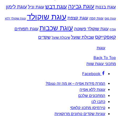
עוגת גבינה
עוגת דבש
עוגת לימון
עוגת בננות
עוגת וניל
עוגת שוקולד
עוגת קצפת
עוגת קפה
עוגת מוס
עוגת שוקולד ללא
עוגת שכבות
עוגת תפוחים
עוגת שוקולד פשוטה
אפיה
קאפקייקס
שבולת שועל
שקדים
שיבולת שועל
‏עוגות‏
Back To Top
מתכוני עוגות שוות
Facebook
המרת מידות אפיה – או מה זה tbsp?
עוגות ללא אפיה
המתכונים שלכם
כתבו לנו
טירמיסו מתכון קלאסי
עוגיות שקדים טחונים מרוקאיות